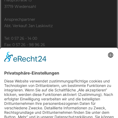
Hauptstraße 13
31719 Wiedensahl
Ansprechpartner
Abt. Verkauf: Jan Laskiwitz
Tel: 0 57 26 - 14 00
Fax: 0 57 26 - 98 96 26
Anfahrt
Kontakt
Impressum
Datenschutzerklärung
Cookie-Einstellungen
© VTL Polstermöbelhallen GmbH
Ausführende Werbeagentur; Webseite, Planung, Konzept, Design,