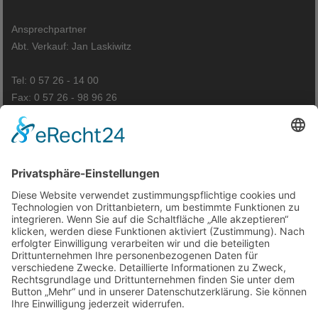
Ansprechpartner
Abt. Verkauf: Jan Laskiwitz
Tel: 0 57 26 - 14 00
Fax: 0 57 26 - 98 96 26
Anfahrt
Kontakt
Impressum
Datenschutzerklärung
Cookie-Einstellungen
© VTL Polstermöbelhallen GmbH
Ausführende Werbeagentur; Webseite, Planung, Konzept, Design,
Programmierung und Pflege: