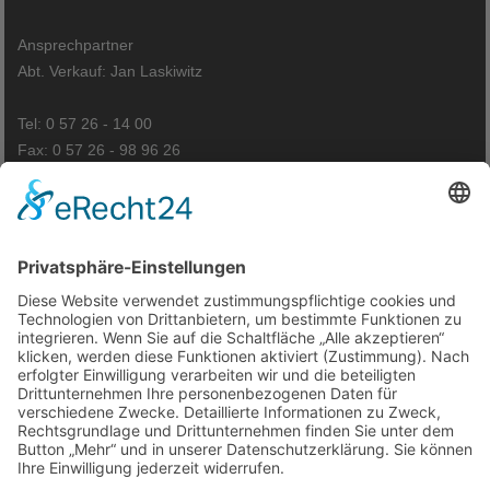
Ansprechpartner
Abt. Verkauf: Jan Laskiwitz
Tel: 0 57 26 - 14 00
Fax: 0 57 26 - 98 96 26
Anfahrt
Kontakt
Impressum
Datenschutzerklärung
Cookie-Einstellungen
© VTL Polstermöbelhallen GmbH
Ausführende Werbeagentur; Webseite, Planung, Konzept, Design,
Programmierung und Pflege: